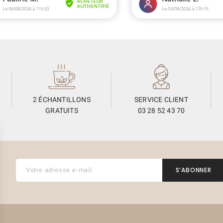
2 ÉCHANTILLONS
SERVICE CLIENT
GRATUITS
03 28 52 43 70
(6 avis)