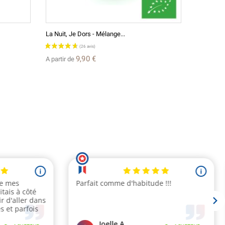
La Nuit, Je Dors - Mélange...
Ben Shan
9,90 €
A partir de
A partir d