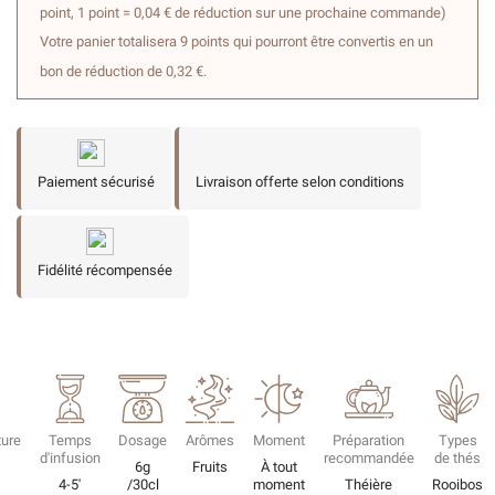
point, 1 point = 0,04 € de réduction sur une prochaine commande)
Votre panier totalisera 9 points qui pourront être convertis en un
bon de réduction de 0,32 €.
Paiement sécurisé
Livraison offerte selon conditions
Fidélité récompensée
ure
Temps
Dosage
Arômes
Moment
Préparation
Types
d'infusion
recommandée
de thés
6g
Fruits
À tout
4-5'
/30cl
moment
Théière
Rooibos