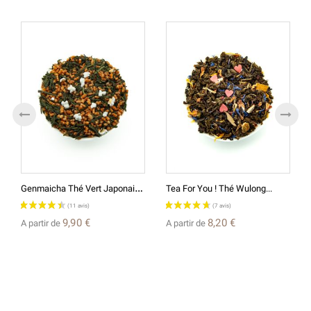
G
Enmaicha Thé Vert Japonais...
Tea For You ! Thé Wulong...
9,90 €
8,20 €
A partir de
A partir de