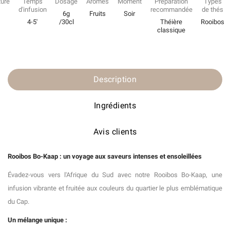
ure
Temps
Dosage
Arômes
Moment
Préparation
Types
d'infusion
recommandée
de thés
6g
Fruits
Soir
4-5'
/30cl
Théière
Rooibos
classique
Description
Ingrédients
Avis clients
Rooibos Bo-Kaap : un voyage aux saveurs intenses et ensoleillées
Évadez-vous vers l'Afrique du Sud avec notre Rooibos Bo-Kaap, une
infusion vibrante et fruitée aux couleurs du quartier le plus emblématique
du Cap.
Un mélange unique :