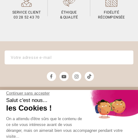
SERVICE CLIENT
ÉTHIQUE
FIDÉLITÉ
03 28 52 43 70
& QUALITÉ
RÉCOMPENSÉE
Unami
Commander
UNAMI Maison de
Livraison
Thé
Mentions légales
Ateliers Unami
Conditions de