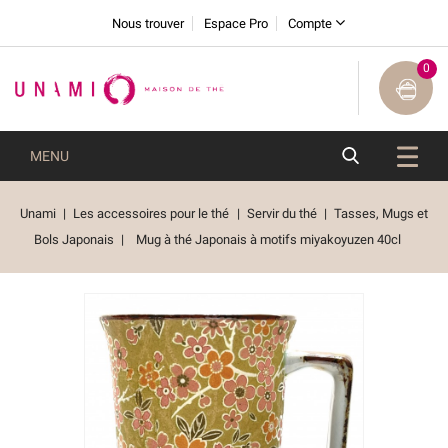
Nous trouver
Espace Pro
Compte
0
MENU
Unami
Les accessoires pour le thé
Servir du thé
Tasses, Mugs et
Bols Japonais
Mug à thé Japonais à motifs miyakoyuzen 40cl