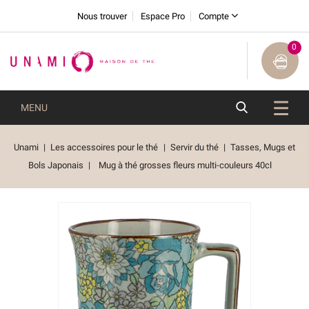
Nous trouver
Espace Pro
Compte
0
MENU
Unami
Les accessoires pour le thé
Servir du thé
Tasses, Mugs et
Bols Japonais
Mug à thé grosses fleurs multi-couleurs 40cl