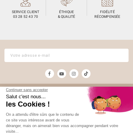
SERVICE CLIENT
ÉTHIQUE
FIDÉLITÉ
03 28 52 43 70
& QUALITÉ
RÉCOMPENSÉE
Unami
Commander
UNAMI Maison de
Livraison
Thé
Mentions légales
Ateliers Unami
Conditions de