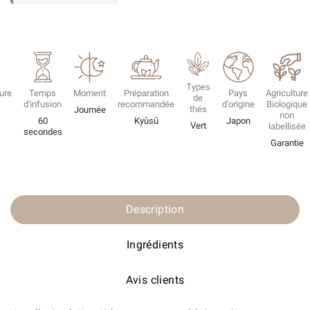
Types
ure
Temps
Moment
Préparation
Pays
Agriculture
de
d'infusion
recommandée
d'origine
Biologique
thés
Journée
non
60
Kyûsû
Japon
Vert
labellisée
secondes
Garantie
Description
Ingrédients
Avis clients