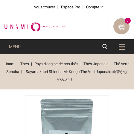
Nous trouver
Espace Pro
Compte
0
MENU
Unami
Thés
Pays d'origine de nos thés
Thés Japonais
Thé verts
Sencha
Sayamakaori Shincha Mr Kengo Thé Vert Japonais 新茶かな
やみどり