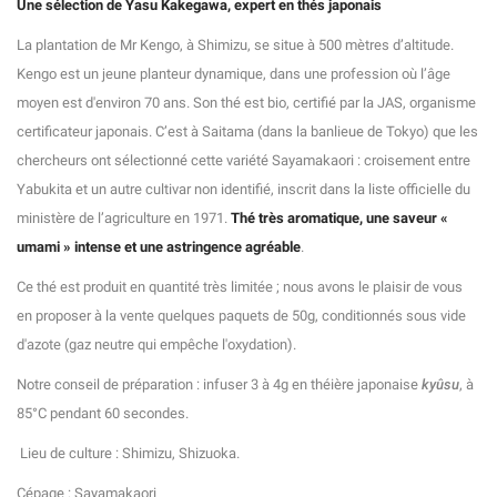
Une sélection de Yasu Kakegawa, expert en thés
japonais
La plantation de Mr Kengo, à Shimizu, se situe à 500 mètres d’altitude.
Kengo est un jeune planteur dynamique, dans une profession où l’âge
moyen est d'environ 70 ans. Son thé est bio, certifié par la JAS, organisme
certificateur japonais. C’est à Saitama (dans la banlieue de Tokyo) que les
chercheurs ont sélectionné cette variété Sayamakaori : croisement entre
Yabukita et un autre cultivar non identifié, inscrit dans la liste officielle du
ministère de l’agriculture en 1971.
Thé très aromatique, une saveur «
umami » intense et une astringence agréable
.
Ce thé est produit en quantité très limitée ; nous avons le plaisir de vous
en proposer à la vente quelques paquets de 50g, conditionnés sous vide
d'azote (gaz neutre qui empêche l'oxydation).
Notre conseil de préparation : infuser 3 à 4g en théière japonaise
kyûsu
, à
85°C pendant 60 secondes.
Lieu de culture : Shimizu, Shizuoka.
Cépage : Sayamakaori