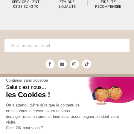
SERVICE CLIENT
ÉTHIQUE
FIDÉLITÉ
03 28 52 43 70
& QUALITÉ
RÉCOMPENSÉE
Unami
Commander
UNAMI Maison de
Livraison
Thé
Mentions légales
Ateliers Unami
Conditions de
Contactez-nous
vente