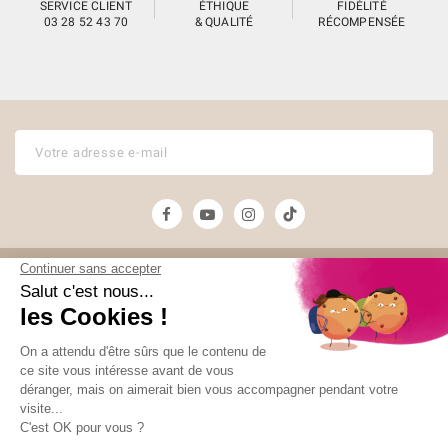
SERVICE CLIENT
ÉTHIQUE
FIDÉLITÉ
03 28 52 43 70
& QUALITÉ
RÉCOMPENSÉE
Unami
Commander
UNAMI Maison de
Livraison
Thé
Mentions légales
Ateliers Unami
Conditions de
Contactez-nous
vente