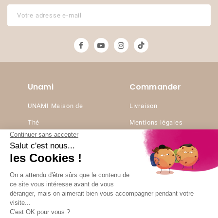
Unami
Commander
UNAMI Maison de
Livraison
Thé
Mentions légales
Ateliers Unami
Conditions de
Contactez-nous
vente
Nos boutiques
Paiement sécurisé
Marchand approuvé par la Société des Avis Garantis,
cliquez ici pour
vérifier
.