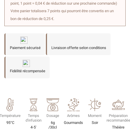
point, 1 point = 0,04 € de réduction sur une prochaine commande)
Votre panier totalisera 7 points qui pourront être convertis en un
bon de réduction de 0,25 €.
Paiement sécurisé
Livraison offerte selon conditions
Fidélité récompensée
Température
Temps
Dosage
Arômes
Moment
Préparation
d'infusion
recommandé
95°C
6g
Gourmands
Soir
4-5'
/30cl
Théière