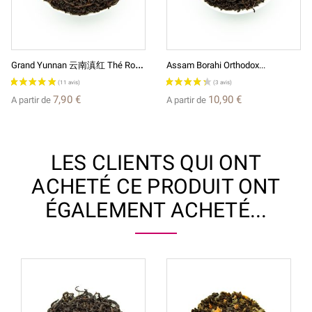
G
Rand Yunnan 云南滇红 Thé Rouge...
Assam Borahi Orthodox...
7,90 €
10,90 €
A partir de
A partir de
LES CLIENTS QUI ONT
ACHETÉ CE PRODUIT ONT
ÉGALEMENT ACHETÉ...