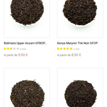
Balimara Upper Assam GFBOP...
Kenya Marynin Thé Noir GFOP
9,90 €
8,90 €
A partir de
A partir de