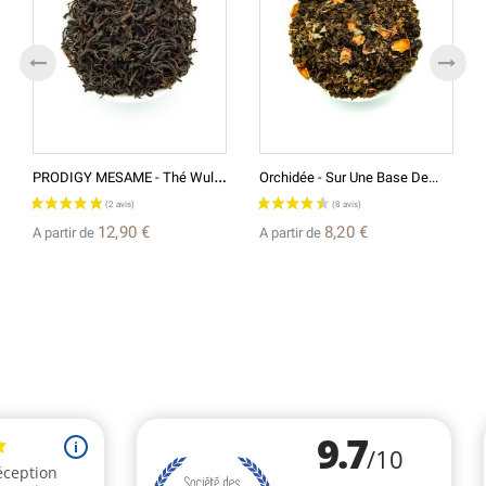
P
RODIGY MESAME - Thé Wulong...
Orchidée - Sur Une Base De...
12,90 €
8,20 €
A partir de
A partir de