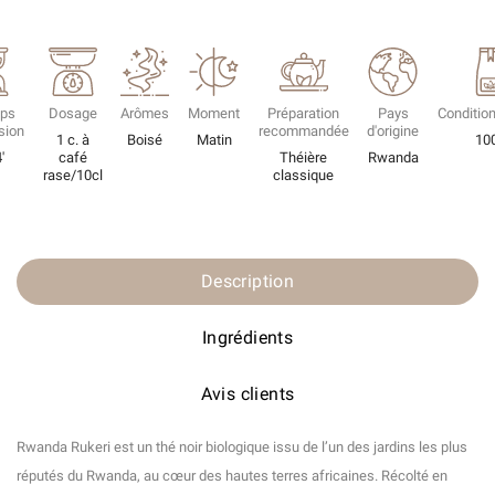
ps
Dosage
Arômes
Moment
Préparation
Pays
Conditio
sion
recommandée
d'origine
1 c. à
Boisé
Matin
10
'
café
Théière
Rwanda
rase/10cl
classique
Description
Ingrédients
Avis clients
Rwanda Rukeri est un thé noir biologique issu de l’un des jardins les plus
réputés du Rwanda, au cœur des hautes terres africaines. Récolté en