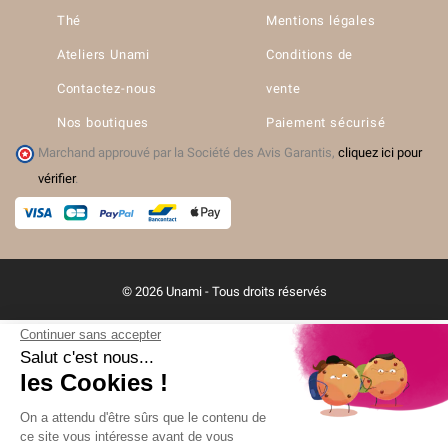
Thé
Mentions légales
Ateliers Unami
Conditions de
Contactez-nous
vente
Nos boutiques
Paiement sécurisé
Marchand approuvé par la Société des Avis Garantis,
cliquez ici pour
vérifier
.
© 2026 Unami - Tous droits réservés