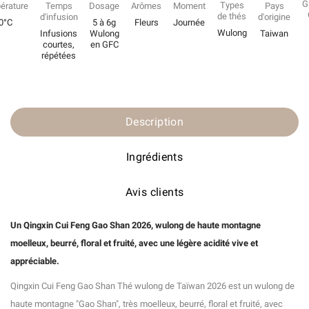
G
Types
érature
Temps
Dosage
Arômes
Moment
Pays
de thés
d'infusion
d'origine
0°C
5 à 6g
Fleurs
Journée
Wulong
Infusions
Wulong
Taiwan
courtes,
en GFC
répétées
Description
Ingrédients
Avis clients
Un Qingxin Cui Feng Gao Shan 2026, wulong de haute montagne
moelleux, beurré, floral et fruité, avec une légère acidité vive et
appréciable.
Qingxin Cui Feng Gao Shan Thé wulong de Taïwan 2026 est un wulong de
haute montagne "Gao Shan", très moelleux, beurré, floral et fruité, avec