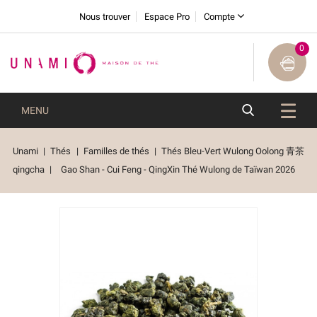
Nous trouver
Espace Pro
Compte
0
MENU
Unami
Thés
Familles de thés
Thés Bleu-Vert Wulong Oolong 青茶
qingcha
Gao Shan - Cui Feng - QingXin Thé Wulong de Taïwan 2026