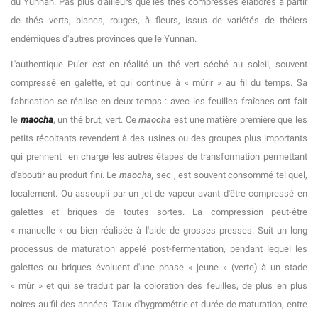
du Yunnan. Pas plus d'ailleurs que les thés compressés élaborés à partir
de thés verts, blancs, rouges, à fleurs, issus de variétés de théiers
endémiques d'autres provinces que le Yunnan.
L'authentique Pu'er est en réalité un thé vert séché au soleil, souvent
compressé en galette, et qui continue à « mûrir » au fil du temps. Sa
fabrication se réalise en deux temps : avec les feuilles fraîches ont fait
le
maocha
, un thé brut, vert. Ce
maocha
est une matière première que les
petits récoltants revendent à des usines ou des groupes plus importants
qui prennent en charge les autres étapes de transformation permettant
d'aboutir au produit fini. Le
maocha,
sec , est souvent consommé tel quel,
localement. Ou assoupli par un jet de vapeur avant d'être compressé en
galettes et briques de toutes sortes. La compression peut-être
« manuelle » ou bien réalisée à l'aide de grosses presses. Suit un long
processus de maturation appelé post-fermentation, pendant lequel les
galettes ou briques évoluent d'une phase « jeune » (verte) à un stade
« mûr » et qui se traduit par la coloration des feuilles, de plus en plus
noires au fil des années. Taux d'hygrométrie et durée de maturation, entre