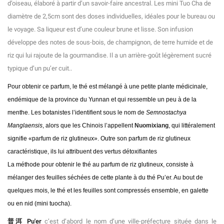
d’oiseau, élaboré à partir d’un savoir-faire ancestral. Les mini Tuo Cha de
diamètre de 2,5cm sont des doses individuelles, idéales pour le bureau ou
le voyage. Sa liqueur est d’une couleur brune et lisse. Son infusion
développe des notes de sous-bois, de champignon, de terre humide et de
riz qui lui rajoute de la gourmandise. Il a un arrière-goût légèrement sucré
typique d’un pu’er cuit..
Pour obtenir ce parfum, le thé est mélangé à une petite plante médicinale,
endémique de la province du Yunnan et qui ressemble un peu à de la
menthe. Les botanistes l’identifient sous le nom de
Semnostachya
Manglaensis
, alors que les Chinois l’appellent
Nuomixiang
, qui littéralement
signifie «parfum de riz glutineux». Outre son parfum de riz glutineux
caractéristique, ils lui attribuent des vertus détoxifiantes
La méthode pour obtenir le thé au parfum de riz glutineux, consiste à
mélanger des feuilles séchées de cette plante à du thé Pu’er. Au bout de
quelques mois, le thé et les feuilles sont compressés ensemble, en galette
ou en nid (mini tuocha).
普洱
Pu'er
c’est d’abord le nom d’une ville-préfecture située dans le