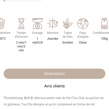
érature
Temps
Dosage
Moment
Types
Pays
Conditionn
d'infusion
de thés
d'origine
00°C
1
Journée
100g
2 min/1
nid/0,5l
Sombre
Chine
min/3
min
Description
Avis clients
Nuomixiang
糯米香
délicieux petits nids de thé (Tuo Cha) au parfum de
riz glutineux; Tuo Cha désigne un pu’er compressé en forme de nid