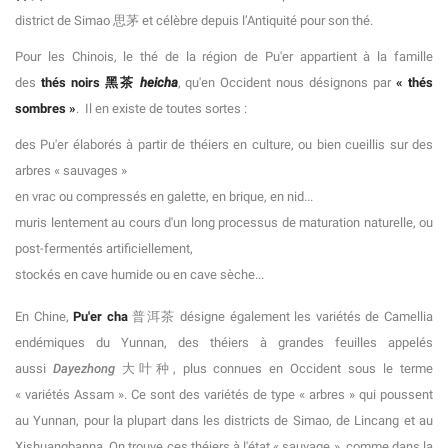
district de Simao 思茅 et célèbre depuis l’Antiquité pour son thé.
Pour les Chinois, le thé de la région de Pu'er appartient à la famille
des
thés noirs 黑茶
heicha
, qu'en Occident nous désignons par
« thés
sombres »
. Il en existe de toutes sortes :
des Pu'er élaborés à partir de théiers en culture, ou bien cueillis sur des
arbres « sauvages »
en vrac ou compressés en galette, en brique, en nid...
muris lentement au cours d'un long processus de maturation naturelle, ou
post-fermentés artificiellement,
stockés en cave humide ou en cave sèche...
En Chine,
Pu'er cha
普洱茶 désigne également les variétés de Camellia
endémiques du Yunnan, des théiers à grandes feuilles appelés
aussi
Dayezhong
大叶种, plus connues en Occident sous le terme
« variétés Assam ». Ce sont des variétés de type « arbres » qui poussent
au Yunnan, pour la plupart dans les districts de Simao, de Lincang et au
Xishuangbanna. On trouve ces théiers à l'état « sauvage », comme dans la