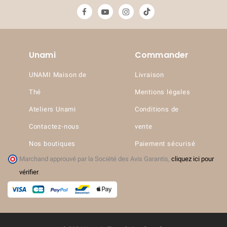
Unami
Commander
UNAMI Maison de
Livraison
Thé
Mentions légales
Ateliers Unami
Conditions de
Contactez-nous
vente
Nos boutiques
Paiement sécurisé
Marchand approuvé par la Société des Avis Garantis,
cliquez ici pour
vérifier
.