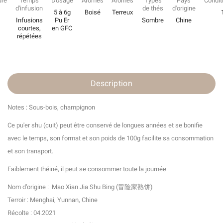
ure
Temps
Dosage
Arômes
Arômes
Types
Pays
Condit
d'infusion
de thés
d'origine
5 à 6g
Boisé
Terreux
Infusions
Pu Er
Sombre
Chine
courtes,
en GFC
répétées
Description
Notes : Sous-bois, champignon
Ce pu'er shu (cuit) peut être conservé de longues années et se bonifie
avec le temps, son format et son poids de 100g facilite sa consommation
et son transport.
Faiblement théiné, il peut se consommer toute la journée
Nom d’origine : Mao Xian Jia Shu Bing (冒险家熟饼)
Terroir : Menghai, Yunnan, Chine
Récolte : 04.2021