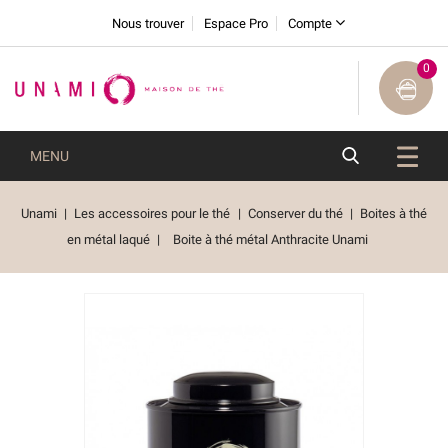
Nous trouver
Espace Pro
Compte
0
MENU
Unami
Les accessoires pour le thé
Conserver du thé
Boites à thé
en métal laqué
Boite à thé métal Anthracite Unami