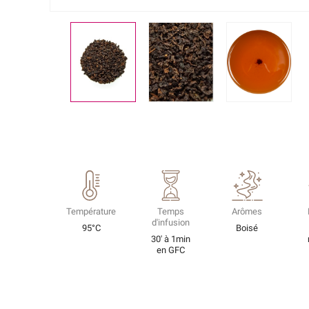
Température
Temps
Arômes
d'infusion
95°C
Boisé
30' à 1min
en GFC