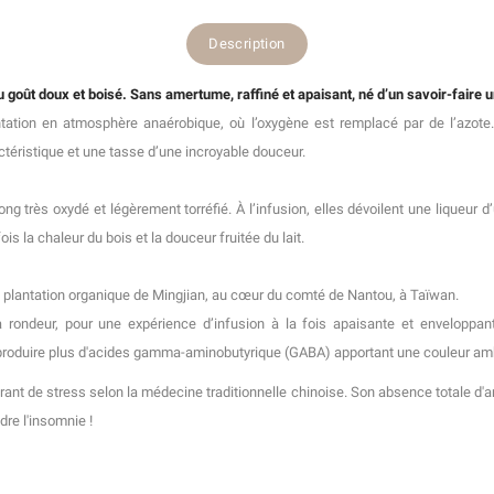
Description
 goût doux et boisé. Sans amertume, raffiné et apaisant, né d’un savoir-faire 
entation en atmosphère anaérobique, où l’oxygène est remplacé par de l’azote
éristique et une tasse d’une incroyable douceur.
ng très oxydé et légèrement torréfié. À l’infusion, elles dévoilent une liqueur
is la chaleur du bois et la douceur fruitée du lait.
s la plantation organique de Mingjian, au cœur du comté de Nantou, à Taïwan.
a rondeur, pour une expérience d’infusion à la fois apaisante et enveloppa
produire plus d'acides gamma-aminobutyrique (GABA) apportant une couleur ambr
t de stress selon la médecine traditionnelle chinoise. Son absence totale d'am
dre l'insomnie !