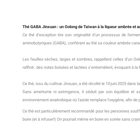
Thé GABA Jinxuan : un Oolong de Taïwan à la liqueur ambrée et au
Ce thé d’exception tire son originalité d’un processus de ferm
aminobutyriques (GABA), conférant au thé sa couleur ambrée caract
Les feuilles sèches, larges et sombres, rappellent celles d’un Oolo
raffiné : des notes boisées et lactées s’entremêlent, évoquant à la fo
Ce thé, issu du cultivar Jinxuan, a été récolté le 10 juin 2025 dan
Sans amertume ni astringence, il séduit par son équilibre et s
environnement anaérobique où l'azote remplace l'oxygène, afin de 
Ce thé est particulièrement recommandé pour les personnes souffran
boire (et à infuser!) On pourrait même en boire en soirée sans crain