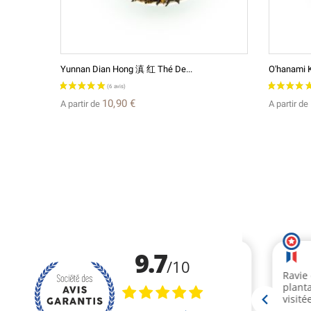
Yunnan Dian Hong 滇 红 Thé De...
O'hanami K
10,90 €
A partir de
A partir de