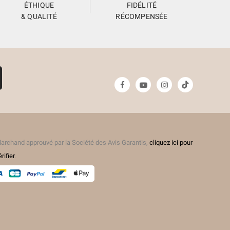
ÉTHIQUE
FIDÉLITÉ
& QUALITÉ
RÉCOMPENSÉE
archand approuvé par la Société des Avis Garantis,
cliquez ici pour
érifier
.