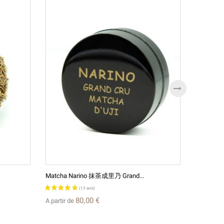
Matcha Narino 抹茶成里乃 Grand...
La Maison
80,00 €
A partir de
A partir d