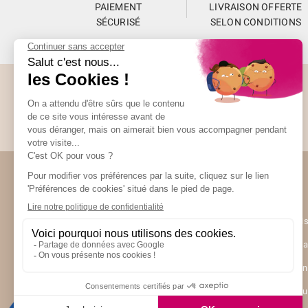
PAIEMENT
LIVRAISON OFFERTE
SÉCURISÉ
SELON CONDITIONS
Abonnez-vous à la Newsletter
Restez informés de toute l’actualité Unami
(7 avis)
Unami
UNAMI Mais
Ateliers Un
Contactez-
Nos boutiq