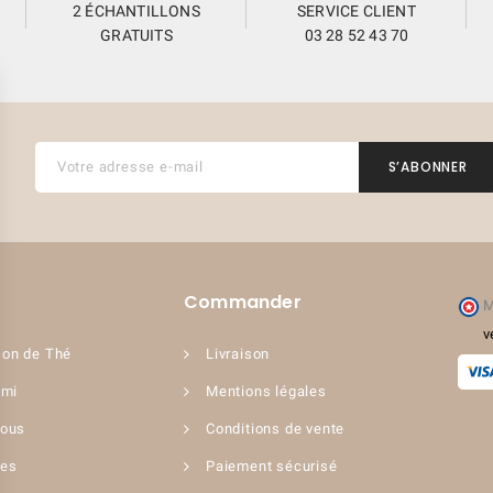
2 ÉCHANTILLONS
SERVICE CLIENT
GRATUITS
03 28 52 43 70
(3 avis)
Commander
M
v
on de Thé
Livraison
ami
Mentions légales
nous
Conditions de vente
ues
Paiement sécurisé