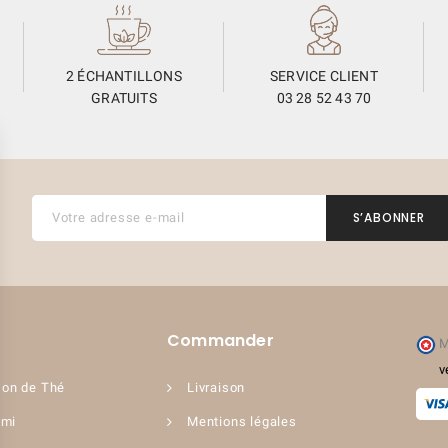
2 ÉCHANTILLONS
SERVICE CLIENT
GRATUITS
03 28 52 43 70
Commander
M
(3 avis)
v
on de Thé
Livraison
ami
Mentions légales