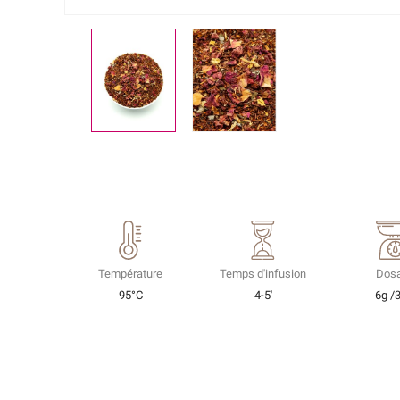
Température
Temps d'infusion
Dos
95°C
4-5'
6g /