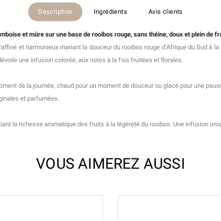
Description
Ingrédients
Avis clients
oise et mûre sur une base de rooibos rouge, sans théine, doux et plein de f
ffiné et harmonieux mariant la douceur du rooibos rouge d’Afrique du Sud à la
voile une infusion colorée, aux notes à la fois fruitées et florales.
 moment de la journée, chaud pour un moment de douceur ou glacé pour une paus
iginales et parfumées.
alliant la richesse aromatique des fruits à la légèreté du rooibos. Une infusion un
VOUS AIMEREZ AUSSI