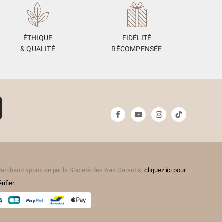
ÉTHIQUE
FIDÉLITÉ
& QUALITÉ
RÉCOMPENSÉE
archand approuvé par la Société des Avis Garantis,
cliquez ici pour
(4 avis)
érifier
.