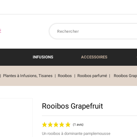
INFUSIONS
ACCESSOIRES
Plantes à Infusions, Tisanes
Rooibos
Rooibos parfumé
Rooibos Grap
Rooibos Grapefruit
Un rooibos à dominante pamplemousse