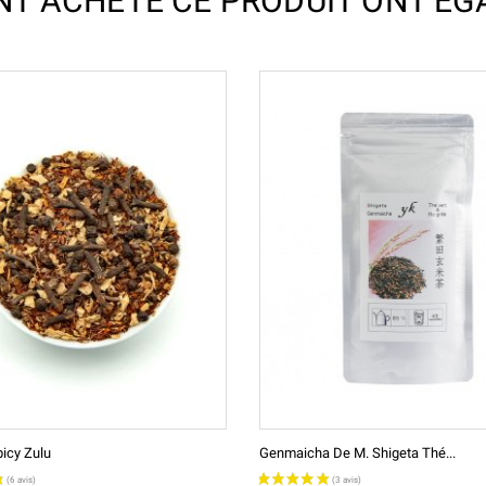
ONT ACHETÉ CE PRODUIT ONT ÉG
icy Zulu
Genmaicha De M. Shigeta Thé...