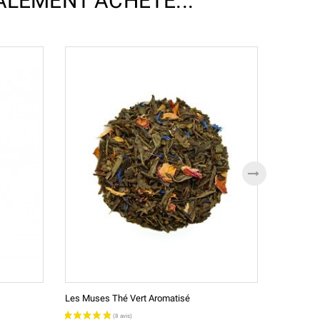
ALEMENT ACHETÉ...
Les Muses Thé Vert Aromatisé
Le Père Ni