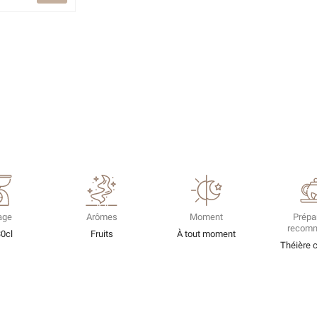
age
Arômes
Moment
Prépa
recom
30cl
Fruits
À tout moment
Théière 