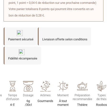
point, 1 point = 0,04 € de réduction sur une prochaine commande)
Votre panier totalisera 8 points qui pourront être convertis en un
bon de réduction de 0,28 €.
Paiement sécurisé
Livraison offerte selon conditions
Fidélité récompensée
re
Temps
Dosage
Arômes
Moment
Préparation
Types
d'infusion
recommandée
de thés
6g
Gourmands
À tout
4-5'
/30cl
moment
Théière
Rooibo