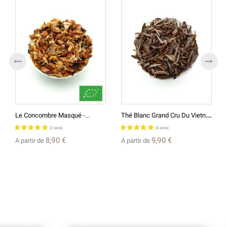
T
Hé Blanc Grand Cru Du Vietnam
Le Concombre Masqué -...
8,90 €
9,90 €
A partir de
A partir de