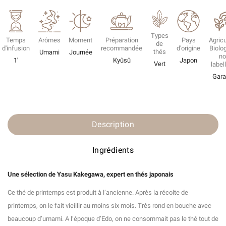
Types
Temps
Arômes
Moment
Préparation
Pays
Agricu
de
d'infusion
recommandée
d'origine
Biolo
thés
Umami
Journée
n
1'
Kyûsû
Japon
Vert
label
Gara
Description
Ingrédients
Une sélection de Yasu Kakegawa, expert en thés
japonais
Ce thé de printemps est produit à l’ancienne. Après la récolte de
printemps, on le fait vieillir au moins six mois. Très rond en bouche avec
beaucoup d’umami. A l’époque d’Edo, on ne consommait pas le thé tout de