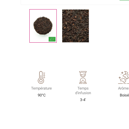
Température
Temps
Arôme
d'infusion
90°C
Bois
3-4'