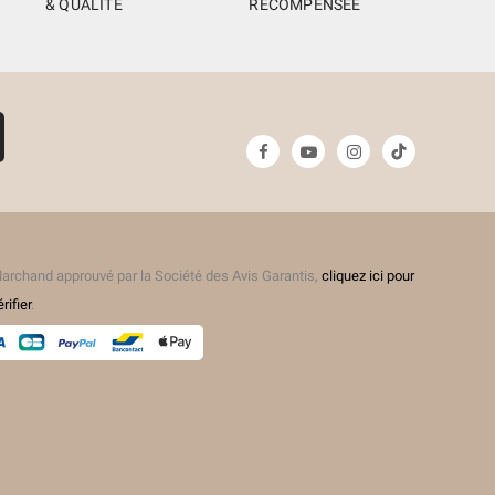
& QUALITÉ
RÉCOMPENSÉE
archand approuvé par la Société des Avis Garantis,
cliquez ici pour
érifier
.