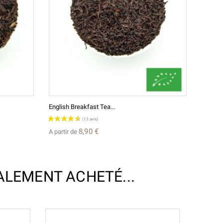
English Breakfast Tea...
Assam B
8,90 €
A partir de
A parti
ALEMENT ACHETÉ...