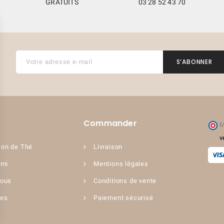
GRATUITS
03 28 52 43 70
(2 avis)
Commander
M
v
on de Thé
Livraison
ami
Mentions légales
nous
Conditions de vente
ues
Paiement sécurisé