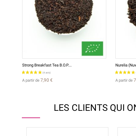
Strong Breakfast Tea B.O.P....
Nurelia (Nuw
7,90 €
7
A partir de
A partir de
LES CLIENTS QUI 