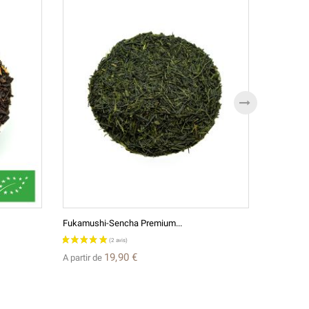
Fukamushi-Sencha Premium...
Lotus Ench
19,90 €
A partir de
A partir d