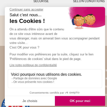
SÉCURISÉ
SELON CONDITIONS
Abonnez-vous à la Newsletter
Restez informés de toute l’actualité Unami
(4 avis)
Unami
UNAMI Mais
Ateliers Un
Contactez-
Nos boutiq
9.7
/10