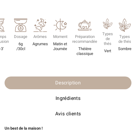
Types
mps
Dosage
Arômes
Moment
Préparation
Types
de
fusion
recommandée
de thés
thés
6g
Agrumes
Matin et
-3'
/30cl
Journée
Théière
Sombre
Vert
classique
Description
Ingrédients
Avis clients
Un best de la maison !