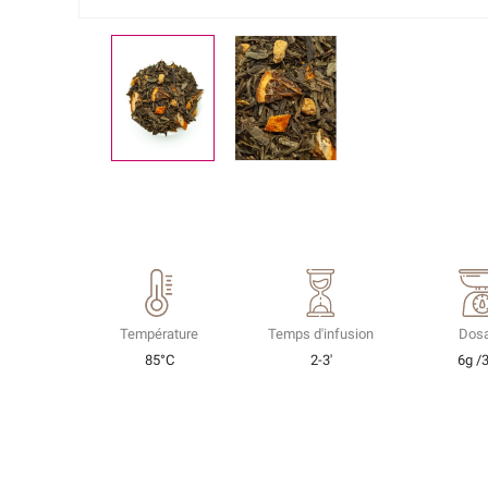
Température
Temps d'infusion
Dos
85°C
2-3'
6g /