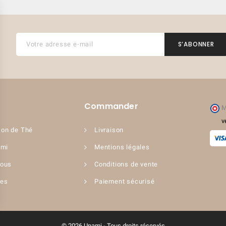
(7 avis)
Commander
M
v
on de Thé
Livraison
ami
Mentions légales
nous
Conditions de vente
ues
Paiement sécurisé
© 2026 Unami - Tous droits réservés