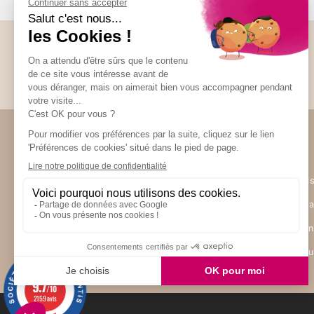
Abonnez-vous à la Newsletter
Restez informés de toute l’actualité Unami
(17 avis)
Unami
UNAMI Mais
Ateliers Un
Contactez-
Nos boutiq
9.7
/10
2159 avis