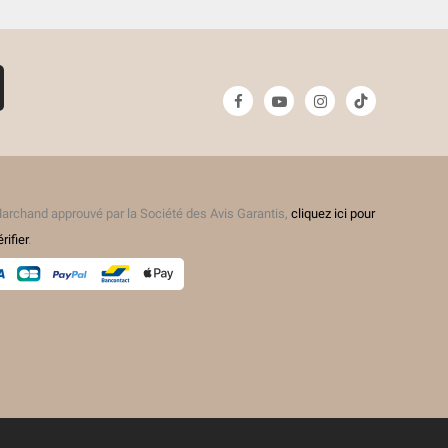
(5 avis)
archand approuvé par la Société des Avis Garantis,
cliquez ici pour
érifier
.