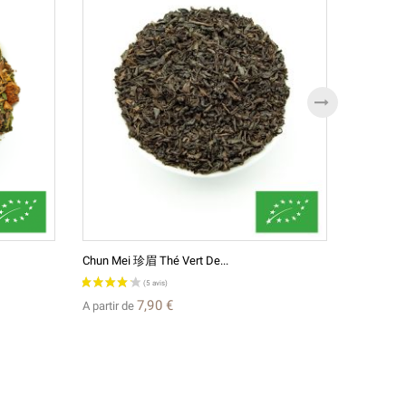
Chun Mei 珍眉 Thé Vert De...
Thé Blanc
7,90 €
A partir de
A partir d