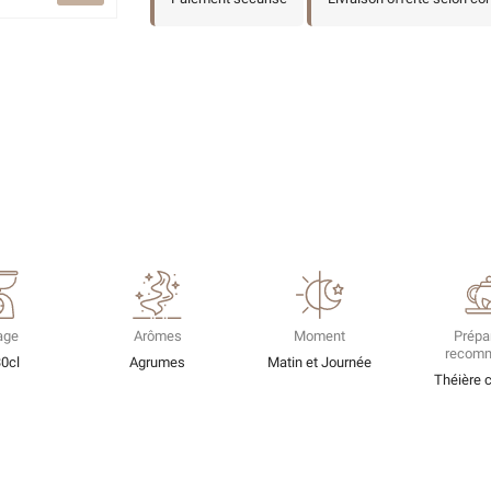
age
Arômes
Moment
Prépa
recom
30cl
Agrumes
Matin et Journée
Théière 