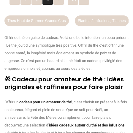
Thés Haut de Gamme Grands Crus
Plantes à Infusions, Tisanes
Offrir du thé en guise de cadeau. Voilà une belle intention, un beau présent
! Le thé jouit d’une symbolique très positive. Offrir du thé c’est offrir une
bonne santé, la longévité mais également un symbole de paix et de
sagesse. Ce n’est pas un hasard si le thé était un cadeau privilégié des
empereurs chinois et japonais au cours des siècles.
🎁 Cadeau pour amateur de thé : idées
originales et raffinées pour faire plaisir
Offrir un
cadeau pour un amateur de thé
, c’est choisir un présent à la fois
chaleureux, élégant et plein de sens. Que ce soit pour Noël, un
anniversaire, la Fête des Mères ou simplement pour faire plaisir,
découvrez une sélection d’
idées cadeaux autour du thé et des infusions
,
adaptée à tous les budgets et à tous les niveaux de connaissance — des