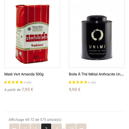
B
Oite À Thé Métal Anthracite Unami
Maté Vert Amanda 500g
7,95 €
9,90 €
A partir de
(9 avis)
Affichage 49-72 de 575 article(s)
…
1
2
3
4
24