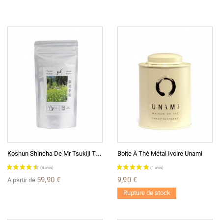
K
Oshun Shincha De Mr Tsukiji Thé Vert Japonais 煎茶蒼風 新茶こしゅんつきじ
Boite À Thé Métal Ivoire Unami
59,90 €
9,90 €
A partir de
Rupture de stock