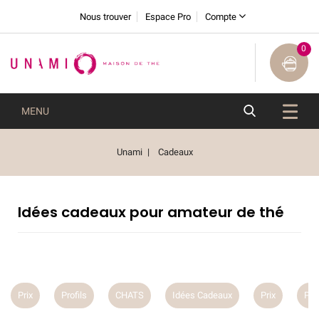
Nous trouver
Espace Pro
Compte
0
MENU
Unami
Cadeaux
Idées cadeaux pour amateur de thé
Prix
Profils
CHATS
Idées Cadeaux
Prix
Prof