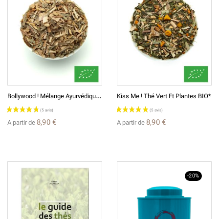
B
Ollywood ! Mélange Ayurvédique BIO*
Kiss Me ! Thé Vert Et Plantes BIO*
8,90 €
8,90 €
A partir de
A partir de
-20%