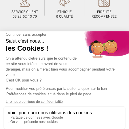
SERVICE CLIENT
ÉTHIQUE
FIDÉLITÉ
03 28 52 43 70
& QUALITÉ
RÉCOMPENSÉE
Unami
Commander
UNAMI Maison de
Livraison
Thé
Mentions légales
Ateliers Unami
Conditions de