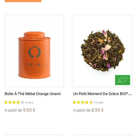
U
N Petit Moment De Grâce BIO* Thé Vert Parfumé
Boite À Thé Métal Orange Unami
9,90 €
8,90 €
A partir de
A partir de