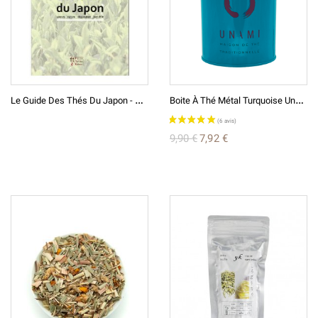
(4 avis)
L
E Guide Des Thés Du Japon - Valérie Douniaux
B
Oite À Thé Métal Turquoise Unami
9,90 €
7,92 €