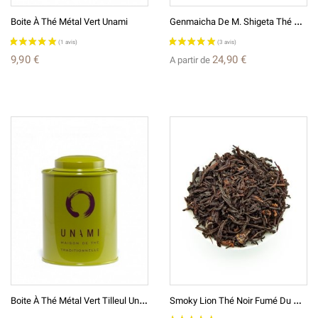
G
Enmaicha De M. Shigeta Thé Vert Japonais D'exception Au Riz Grillé 玄米茶繁田
Boite À Thé Métal Vert Unami
9,90 €
24,90 €
A partir de
B
Oite À Thé Métal Vert Tilleul Unami
S
Moky Lion Thé Noir Fumé Du Malawi