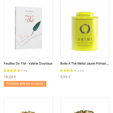
B
Oite À Thé Métal Jaune Primaire Unami
Feuilles De Thé - Valérie Douniaux
18,00 €
9,90 €
(1 avis)
Derniers articles en stock