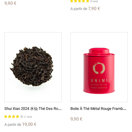
9,90 €
(5 avis)
7,90 €
A partir de
S
Hui Xian 2024 水仙 Thé Des Rochers Chine Wulong
B
Oite À Thé Métal Rouge Framboise Unami
9,90 €
19,00 €
A partir de