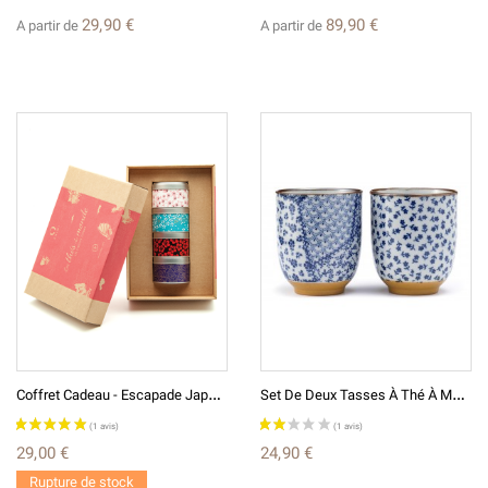
29,90 €
89,90 €
A partir de
A partir de
C
Offret Cadeau - Escapade Japonaise UNAMI
S
Et De Deux Tasses À Thé À Motifs Petites Fleurs Et Patchwork
29,00 €
24,90 €
Rupture de stock