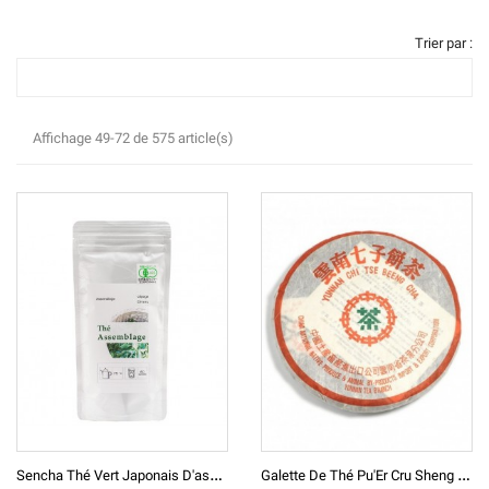
Trier par :
Affichage 49-72 de 575 article(s)
S
Encha Thé Vert Japonais D'assemblage
G
Alette De Thé Pu'Er Cru Sheng 2003 De Menghai