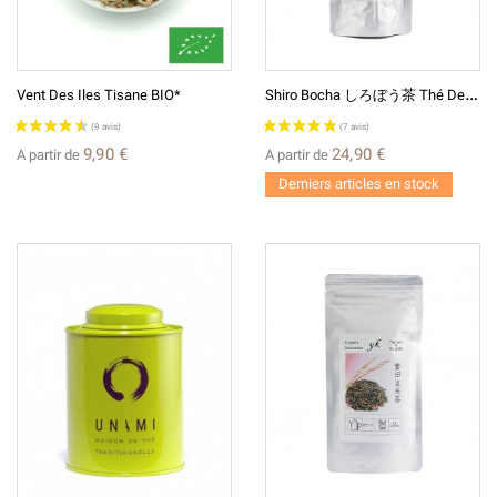
S
Hiro Bocha しろぼう茶 Thé De Tiges Grillées Thé Vert Japonais
Vent Des Iles Tisane BIO*
9,90 €
24,90 €
A partir de
A partir de
Derniers articles en stock
(1 avis)