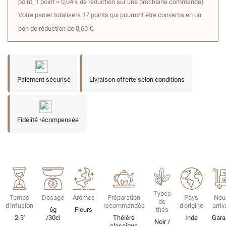
point, 1 point = 0,04 € de réduction sur une prochaine commande)
Votre panier totalisera 17 points qui pourront être convertis en un
bon de réduction de 0,60 €.
Paiement sécurisé
Livraison offerte selon conditions
Fidélité récompensée
Types
Temps
Dosage
Arômes
Préparation
Pays
Nou
de
d'infusion
recommandée
d'origine
arri
6g
Fleurs
thés
2-3'
/30cl
Théière
Inde
Gara
Noir /
classique