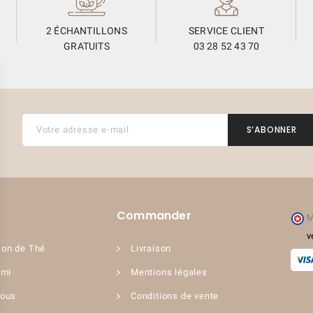
2 ÉCHANTILLONS
SERVICE CLIENT
GRATUITS
03 28 52 43 70
Commander
M
v
on de Thé
Livraison
ami
Mentions légales
nous
Conditions de vente