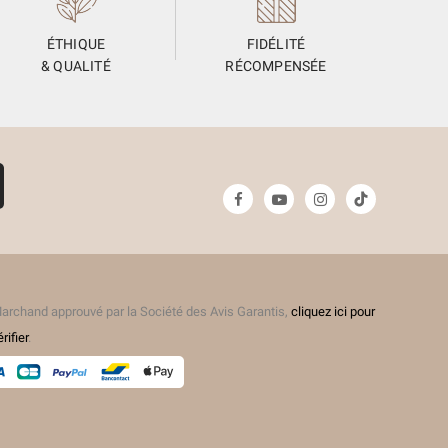
ÉTHIQUE
FIDÉLITÉ
& QUALITÉ
RÉCOMPENSÉE
(1 avis)
archand approuvé par la Société des Avis Garantis,
cliquez ici pour
érifier
.