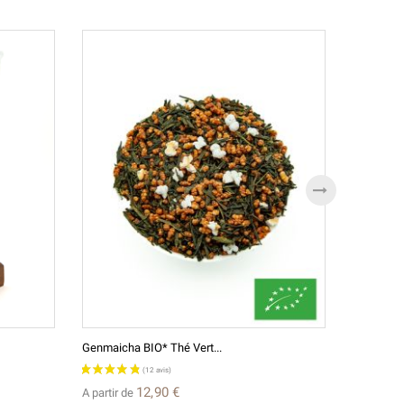
Genmaicha BIO* Thé Vert...
Lao Cha Po
12,90 €
A partir de
A partir d