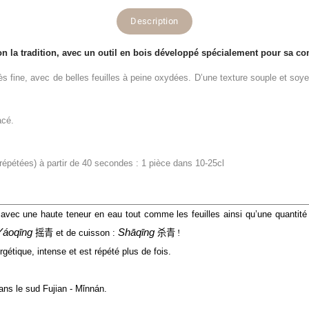
Description
lon la tradition, avec un outil en bois développé spécialement pour sa co
rès fine, avec de belles feuilles à peine oxydées. D’une texture souple et soy
acé.
pétées) à partir de 40 secondes : 1 pièce dans 10-25cl
se avec une haute teneur en eau tout comme les feuilles ainsi qu’une quantit
Yáoqīng 
Shāqīng
摇⻘
 et de cuisson : 
杀
⻘
!
étique, intense et est répété plus de fois. 
ans le sud Fujian - Mǐnnán. 