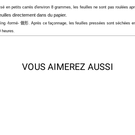
é en petits carrés d'environ 8 grammes, les feuilles ne sont pas roulées ap
feuilles directement dans du papier. 
íng -formé-
做形
. Après ce façonnage, les feuilles pressées sont séchées e
0 heures.
VOUS AIMEREZ AUSSI