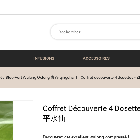
INFUSIONS
ACCESSOIRES
és Bleu-Vert Wulong Oolong 青茶 qingcha
Coffret découverte 4 dosettes 
Coffret Découverte 4 Dosett
平⽔仙
Découvrez cet excellent wulong compressé !