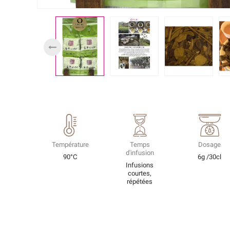
Température
Temps
Dosage
d'infusion
90°C
6g /30cl
Infusions
courtes,
répétées