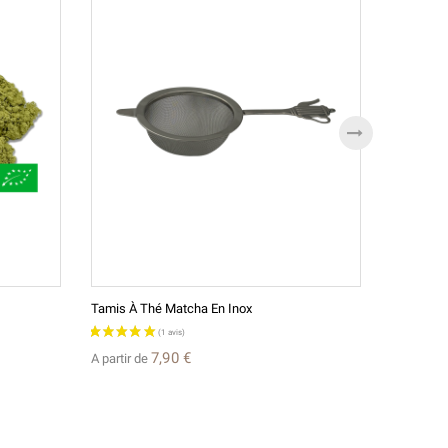
Tamis À Thé Matcha En Inox
Coffret Ca
7,90 €
19,00 €
A partir de