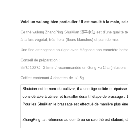
Voici un wulong bien particulier ! Il est moulé à la main, se
Ce thé wulong ZhangPing ShuiXian
漳平
⽔
仙
est d’une qualité t
à la fois végétal, très floral (fleurs blanches) et pain de mie.
Une fine astringence souligne avec élégance son caractère herb
Conseil de préparation
:
85°C-100°C - 3-5min / recommandée en Gong Fu Cha (infusions ré
Coffret contenant 4 dosettes de +/- 8g
Shuixian est le nom du cultivar, il a une tige solide et épais
considérable à utiliser et travailler durant l’étape de brassage :
Pour les ShuiXian le brassage est effectué de manière plus énerg
ZhangPing fait référence au comté ou se rare thé est élaboré, d