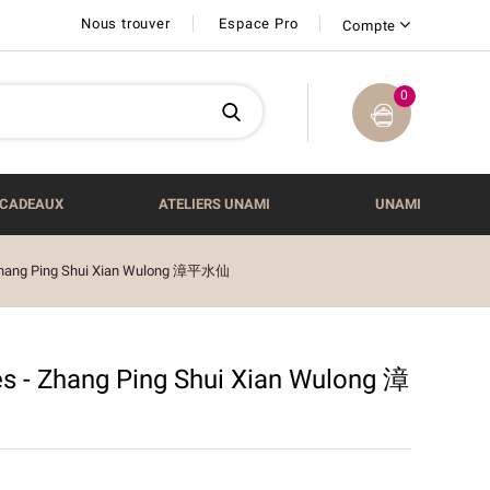
Nous trouver
Espace Pro
Compte
0
CADEAUX
ATELIERS UNAMI
UNAMI
- Zhang Ping Shui Xian Wulong 漳平⽔仙
es - Zhang Ping Shui Xian Wulong 漳