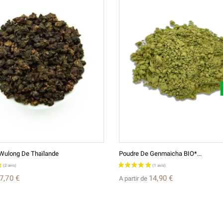
 Wulong De Thaïlande
Poudre De Genmaicha BIO*...
7,70 €
14,90 €
A partir de