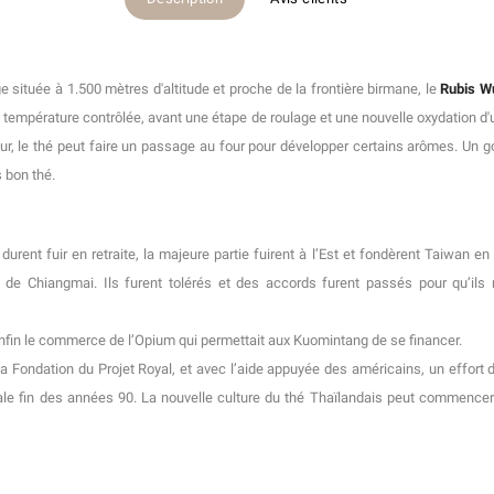
ge située à 1.500 mètres d'altitude et proche de la frontière birmane, le
Rubis W
température contrôlée, avant une étape de roulage et une nouvelle oxydation d'u
teur, le thé peut faire un passage au four pour développer certains arômes. Un
 bon thé.
durent fuir en retraite, la majeure partie fuirent à l’Est et fondèrent Taiwan en
 de Chiangmai. Ils furent tolérés et des accords furent passés pour qu’ils 
nfin le commerce de l’Opium qui permettait aux Kuomintang de se financer.
a Fondation du Projet Royal, et avec l’aide appuyée des américains, un effort 
ale fin des années 90. La nouvelle culture du thé Thaïlandais peut commence