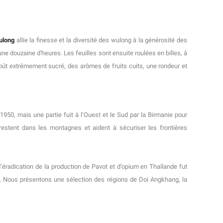
ulong
allie la finesse et la diversité des wulong à la générosité des
ne douzaine d'heures. Les feuilles sont ensuite roulées en billes, à
 goût extrêmement sucré, des arômes de fruits cuits, une rondeur et
 1950, mais une partie fuit à l’Ouest et le Sud par la Birmanie pour
restent dans les montagnes et aident à sécuriser les frontières
d’éradication de la production de Pavot et d’opium en Thaïlande fut
r. Nous présentons une sélection des régions de Doi Angkhang, la