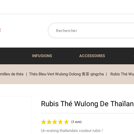
INFUSIONS
ACCESSOIRES
milles de thés
Thés Bleu-Vert Wulong Oolong 青茶 qingcha
Rubis Thé Wu
Rubis Thé Wulong De Thaïla
Un wulong thaïlandais couleur rubis !