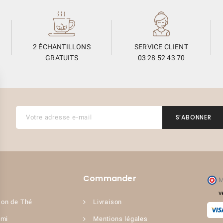
2 ÉCHANTILLONS
SERVICE CLIENT
GRATUITS
03 28 52 43 70
Commander
M
v
on de Thé
Livraison
ami
Mentions légales