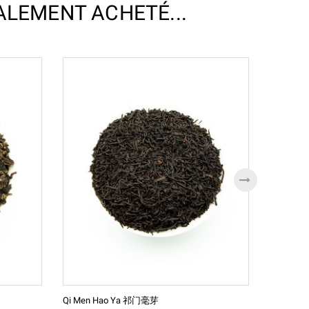
ALEMENT ACHETÉ...
Qi Men Hao Ya 祁门毫芽
Jade Dong