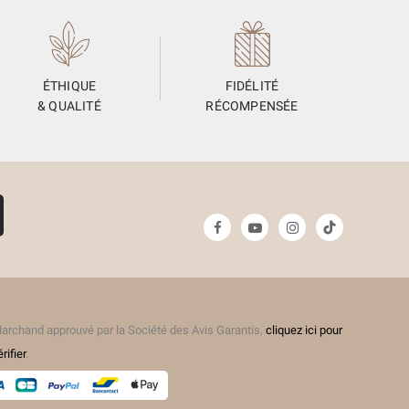
ÉTHIQUE
FIDÉLITÉ
& QUALITÉ
RÉCOMPENSÉE
archand approuvé par la Société des Avis Garantis,
cliquez ici pour
érifier
.