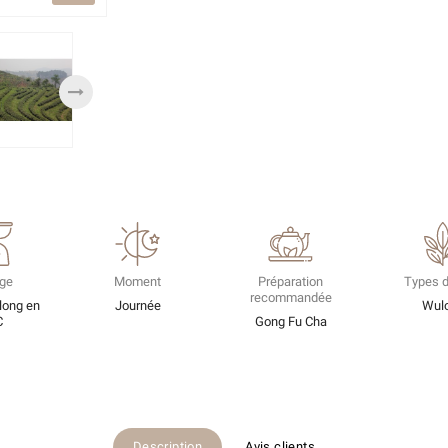
ge
Moment
Préparation
Types d
recommandée
long en
Journée
Wul
C
Gong Fu Cha
Description
Avis clients