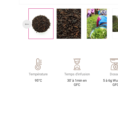
Température
Temps d'infusion
Dosa
95°C
30' à 1min en
5 à 6g Wu
GFC
GF