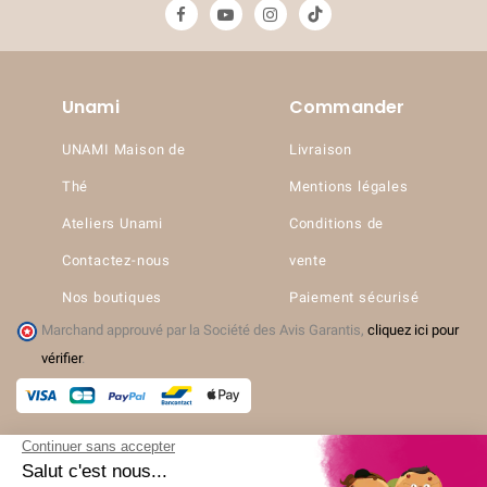
Unami
Commander
UNAMI Maison de
Livraison
Thé
Mentions légales
Ateliers Unami
Conditions de
Contactez-nous
vente
Nos boutiques
Paiement sécurisé
Marchand approuvé par la Société des Avis Garantis,
cliquez ici pour
vérifier
.
© 2026 Unami - Tous droits réservés