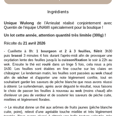
Ingrédients
Unique Wulong
de l'Arrieulat réalisé conjointement avec
Quentin de l'équipe UNAMI spécialement pour la boutique !
Un lot cette année, attention quantité très limitée (300g) !
Récolte du
21 avril 2026
- Cueillette à 8h:
1 bourgeon
et
2 à 3 feuilles,
flétrit
3h30
puis
brassé
3 minutes 4 fois durant l'après-midi afin de provoquer une
oxydation lente des feuilles jusqu'à la
cuisson/fixation
le soir à 22h au
wok. Ensuite le thé est
roulé
dans un linge 5 fois, cela nous a pris
1h30. Les feuilles sont étalées en fine couche sur les claies en
châtaigner. Le lendemain matin, les feuilles sont passées au
wok
chaud
afin de
sécher
et d'apporter une note légèrement confite, tout en
souhaitant garder les saveurs de pêche blanche que nous avons réussi
à obtenir. Le surlendemain, après avoir dégusté le résultat, nous faisons
le choix de passer les feuilles à nouveau au
wok
(moins chaud
) afin
d'enlever un peu de verdeur et de soutenir les saveurs de pèche cuite,
miellées et légèrement florales.
-> Le résultat donne un thé aux arômes de fruits jaunes (pêche blanche
cuite, poire), relevé d’une agréable touche miellée et très légèrement