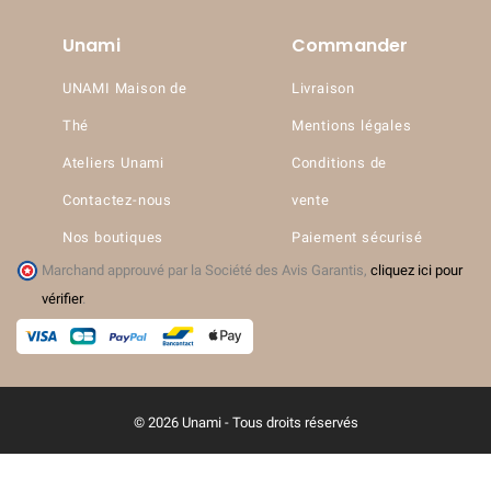
Unami
Commander
UNAMI Maison de
Livraison
Thé
Mentions légales
Ateliers Unami
Conditions de
Contactez-nous
vente
Nos boutiques
Paiement sécurisé
Marchand approuvé par la Société des Avis Garantis,
cliquez ici pour
vérifier
.
© 2026 Unami - Tous droits réservés