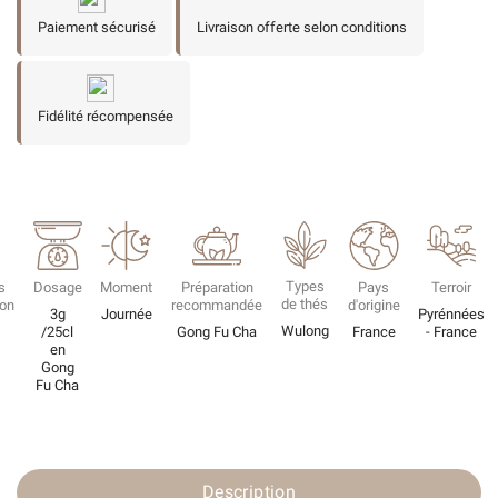
Paiement sécurisé
Livraison offerte selon conditions
Fidélité récompensée
Types
s
Dosage
Moment
Préparation
Pays
Terroir
de thés
ion
recommandée
d'origine
3g
Journée
Pyrénnées
Wulong
/25cl
Gong Fu Cha
France
- France
en
Gong
Fu Cha
Description