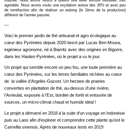
toastée. Nous avons réussi à obtenir une belle texture veloutée, très
agréable. Nous avons voulu une oxydation autour
des 30% et avec peu
de torréfaction afin de réaliser un wulong (le 2ème de la production)
différent de l'année passée.
---
Voici le premier jardin de thé artisanal et agro écologique au 
cœur des Pyrénées depuis 2020 lancé par Lucas Ben-Moura, 
ingénieur agronome, né à Biarritz avec des origines en Bigorre, 
dans les Hautes-Pyrénées, où le projet a vu le jour. 
Un projet qui semble encore un peu fou, une toute première au 
cœur des Pyrénées, sur les terres familiales nichées au coeur 
de  la vallée d'Argelès-Gazost. Un hectare de prairies 
converties en plantation de thé, au-dessus d'une rivière, 
l'Arrieulat, exposée à l'Est, bordée de forêt et entourée de 
sources, un micro-climat chaud et humide idéal ! 
Le projet a démarré en 2018 à la suite d‘un voyage en Indonésie 
puis au Laos afin d’explorer et comprendre cette plante qu’est le 
Camellia sinensis. Après de nouveaux tests en 2019 