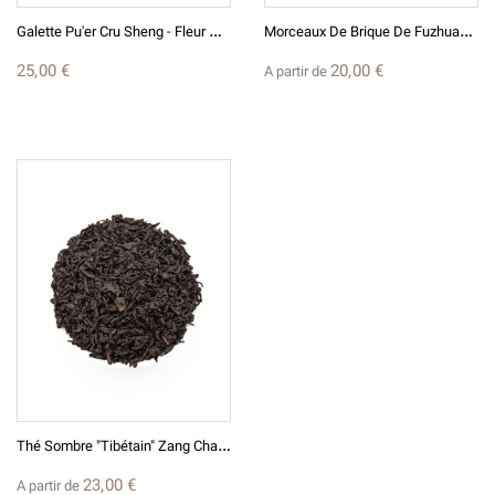
G
Alette Pu'er Cru Sheng - Fleur De Lotus - 2017 - VIETNAM
M
Orceaux De Brique De FuzhuanCha 2007 - 40g - Thé Fermenté Du Hunan
25,00 €
20,00 €
A partir de
T
Hé Sombre "Tibétain" Zang Cha 2018 - 40g - Thé Fermenté Du Sichuan
(5 avis)
23,00 €
A partir de