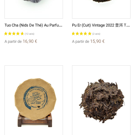
T
Uo Cha (nids De Thé) Au Parfum De Riz Nuomixiang 糯米香 Thé De Chine
P
U Er (cuit) Vintage 2022 普洱 Thé De Chine
16,90 €
15,90 €
A partir de
A partir de
(3 avis)