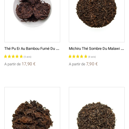
T
Hé Pu Er Au Bambou Fumé Du Vietnam
M
Ichiru Thé Sombre Du Malawi Afrique
17,90 €
7,90 €
A partir de
A partir de