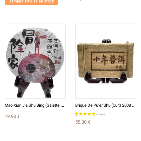
Derniers articles en stock
M
Ao Xian Jia Shu Bing (Galette De 100g) 普洱生茶沱茶 - Pu Erh Shu
B
Rique De Pu’er Shu (cuit) 2008 - 200g - BulangShan 布朗山
19,90 €
55,00 €