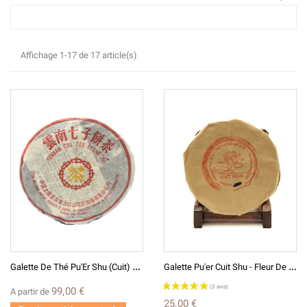
Affichage 1-17 de 17 article(s)
G
Alette De Thé Pu'Er Shu (Cuit) 2003 - Yunnan Marque Jaune
G
Alette Pu'er Cuit Shu - Fleur De Lotus - 2017 - VIETNAM
99,00 €
A partir de
25,00 €