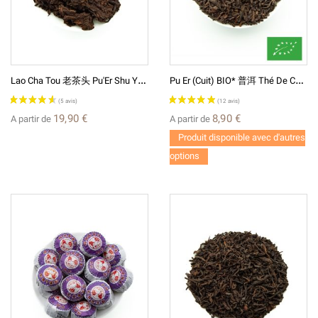
(1 avis)
L
Ao Cha Tou 老茶头 Pu'Er Shu Yunnan Thé Sombre Chinois宫廷普洱
P
U Er (cuit) BIO* 普洱 Thé De Chine
19,90 €
8,90 €
A partir de
A partir de
Produit disponible avec d'autres
options