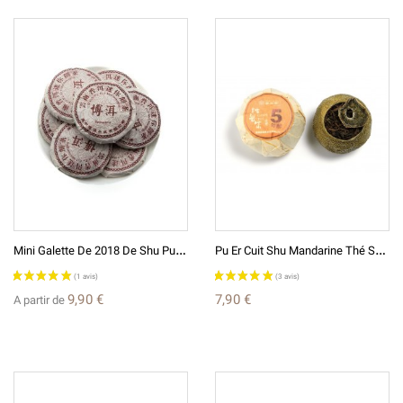
M
Ini Galette De 2018 De Shu Pu Er Du Yunnan
P
U Er Cuit Shu Mandarine Thé Sombre De Chine
9,90 €
7,90 €
A partir de