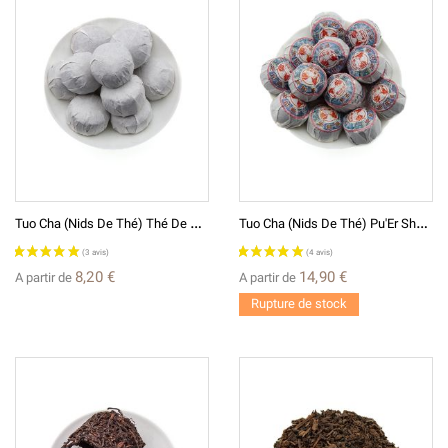
T
Uo Cha (nids De Thé) Thé De Chine
T
Uo Cha (nids De Thé) Pu'Er Shu De 2024 - Thé Sombre De Chine
8,20 €
14,90 €
A partir de
A partir de
Rupture de stock