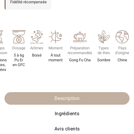
Fidélité récompensée
mps
Dosage
Arômes
Moment
Préparation
Types
Pays
usion
recommandée
de thés
d'origine
5 à 6g
Boisé
À tout
ions
Pu Er
moment
Gong Fu Cha
Sombre
Chine
tes,
en GFC
tées
Description
Ingrédients
Avis clients