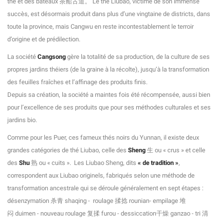
thé et des bateaux 茶船古道。 Le thé Liubao, victime de son immense
succès, est désormais produit dans plus d’une vingtaine de districts, dans
toute la province, mais Cangwu en reste incontestablement le terroir
d’origine et de prédilection.
La société
Cangsong
gère la totalité de sa production, de la culture de ses
propres jardins théiers (de la graine à la récolte), jusqu’à la transformation
des feuilles fraîches et l’affinage des produits finis.
Depuis sa création, la société a maintes fois été récompensée, aussi bien
pour l’excellence de ses produits que pour ses méthodes culturales et ses
jardins bio.
Comme pour les Puer, ces fameux thés noirs du Yunnan, il existe deux
grandes catégories de thé Liubao, celle des
Sheng
生 ou « crus » et celle
des
Shu
熟 ou « cuits ». Les Liubao Sheng, dits
« de tradition »
,
correspondent aux Liubao originels, fabriqués selon une méthode de
transformation ancestrale qui se déroule généralement en sept étapes :
désenzymation 杀青 shaqing - roulage
揉捻
rounian- empilage
堆
闷
duimen - nouveau roulage
复揉
furou - dessiccation
干燥
ganzao - tri
清