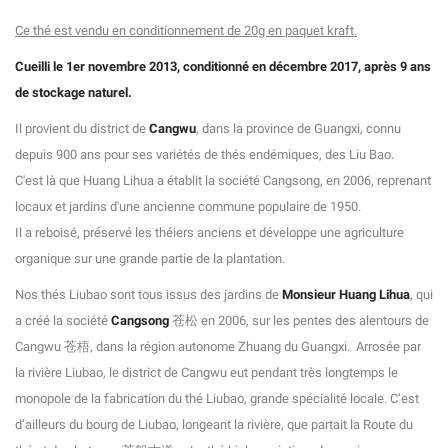
Ce thé est vendu en conditionnement de 20g en paquet kraft.
Cueilli le 1er novembre 2013, conditionné en décembre 2017, après 9 ans
de stockage naturel.
Il provient du district de
Cangwu
, dans la province de Guangxi, connu
depuis 900 ans pour ses variétés de thés endémiques, des Liu Bao.
C'est là que Huang Lihua a établit la société Cangsong, en 2006, reprenant
locaux et jardins d'une ancienne commune populaire de 1950.
Il a reboisé, préservé les théiers anciens et développe une agriculture
organique sur une grande partie de la plantation.
Nos thés Liubao sont tous issus des jardins de
Monsieur Huang Lihua
, qui
a créé la société
Cangsong
苍松 en 2006, sur les pentes des alentours de
Cangwu 苍梧, dans la région autonome Zhuang du Guangxi. Arrosée par
la rivière Liubao, le district de Cangwu eut pendant très longtemps le
monopole de la fabrication du thé Liubao, grande spécialité locale. C’est
d’ailleurs du bourg de Liubao, longeant la rivière, que partait la Route du