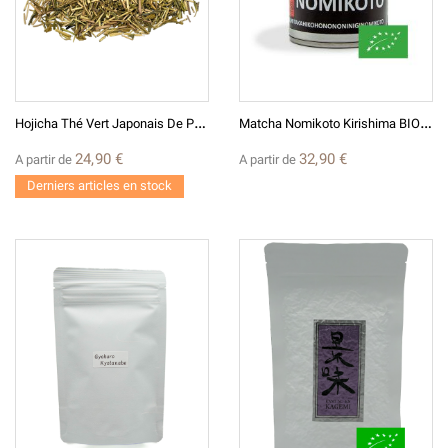
H
Ojicha Thé Vert Japonais De Printemps Grillé
M
Atcha Nomikoto Kirishima BIO* Thé Vert Japonais Broyé En Poudre
24,90 €
32,90 €
A partir de
A partir de
Derniers articles en stock