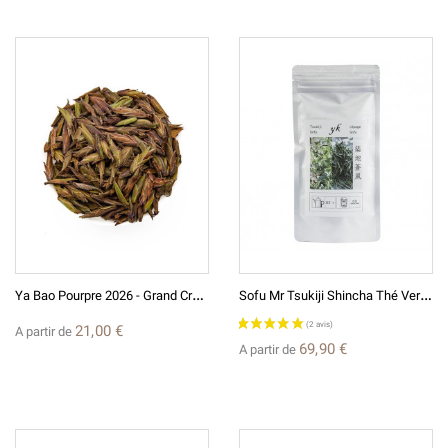
Y
A Bao Pourpre 2026 - Grand Cru Thé Blanc De Chine
S
Ofu Mr Tsukiji Shincha Thé Vert Japonais 煎茶蒼風
21,00 €
A partir de
69,90 €
A partir de