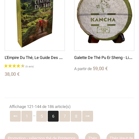
L
'Empire Du Thé, Le Guide Des Thés De Chine - Katrin Rougeventre
G
Alette De Thé Pu Er Sheng - Liu Shui Lincang 2019 200g
59,00 €
A partir de
38,00 €
(2 avis)
Affichage 121-144 de 186 article(s)
…
1
5
6
7
8
Promotion - sélection thé de Printemps
Thés
Thés Haut de G