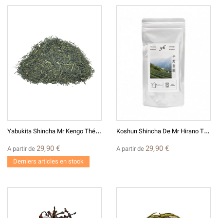
Y
Abukita Shincha Mr Kengo Thé Vert Japonais
K
Oshun Shincha De Mr Hirano Thé Vert Japonais
29,90 €
29,90 €
A partir de
A partir de
Derniers articles en stock
(1 avis)