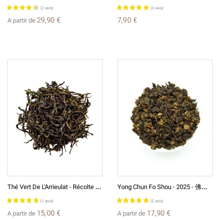
29,90 €
7,90 €
A partir de
T
Hé Vert De L'Arrieulat - Récolte 2026 - Produit En France
Y
Ong Chun Fo Shou - 2025 - 佛手 - Thé Wulong De Chine
15,00 €
17,90 €
A partir de
A partir de