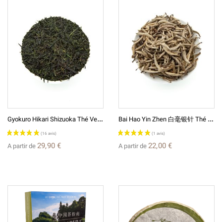
G
Yokuro Hikari Shizuoka Thé Vert Japonais 玉露光
B
Ai Hao Yin Zhen 白毫银针 Thé Blanc De Chine
29,90 €
22,00 €
A partir de
A partir de