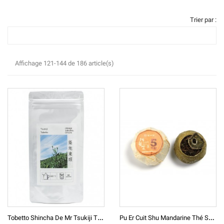
Trier par :
Affichage 121-144 de 186 article(s)
T
Obetto Shincha De Mr Tsukiji Thé Vert Japonais D'exception
P
U Er Cuit Shu Mandarine Thé Sombre De Chine