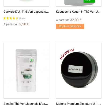
G
Yokuro D'Uji Thé Vert Japonais D'exception
K
Abusecha Kagemi - Thé Vert Japonais BIO* かぶせ茶 Région De Miyazaki
32,00 €
A partir de
39,90 €
A partir de
Rupture de stock
S
Encha Thé Vert Japonais D'assemblage
M
Atcha Premium Signature Uji - Thé Vert Japonais Broyé En Poudre