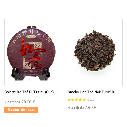
(2 avis)
G
Alette De Thé Pu'Er Shu (cuit) 2020 如意普洱熟 Ruyi Yunnan 100g
S
Moky Lion Thé Noir Fumé Du Malawi
29,00 €
A partir de
7,90 €
A partir de
Rupture de stock