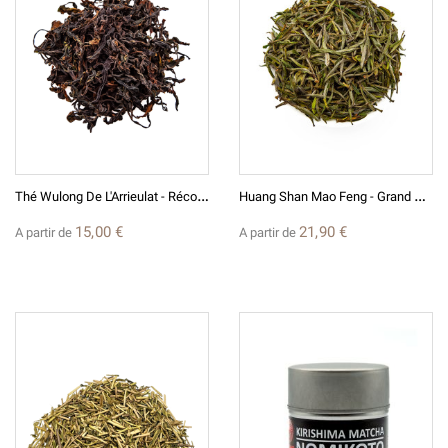
T
Hé Wulong De L'Arrieulat - Récolte 2026 - Produit En France
H
Uang Shan Mao Feng - Grand Cru - Anhui - Thé Vert De Chine 2026
15,00 €
21,90 €
A partir de
A partir de