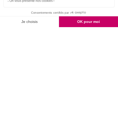
9.7
/10
2159 avis
PAIEMENT
LIVRAISON OFFERTE
2 ÉCHANTILLONS
SÉCURISÉ
SELON CONDITIONS
GRATUITS
SERVICE CLIENT
ÉTHIQUE
FIDÉLITÉ
03 28 52 43 70
& QUALITÉ
RÉCOMPENSÉE