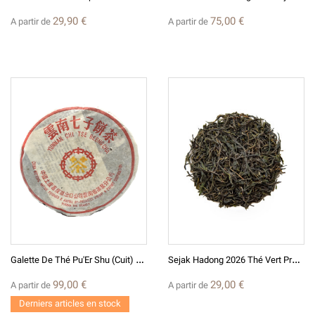
29,90 €
75,00 €
A partir de
A partir de
G
Alette De Thé Pu'Er Shu (Cuit) 2003 - Yunnan Marque Jaune
S
Ejak Hadong 2026 Thé Vert Premium De Corée
99,00 €
29,00 €
A partir de
A partir de
Derniers articles en stock