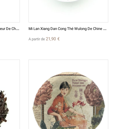
D
Uyun Maojian - 2026 - Thé Vert Primeur De Chine
M
I Lan Xiang Dan Cong Thé Wulong De Chine 密兰香单丛 (Wudong Shan)
21,90 €
A partir de