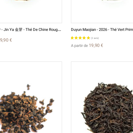
Y
Unnan D'Or - Jin Ya 金芽 - Thé De Chine Rouge (Noir)
9,90 €
19,90 €
A partir de