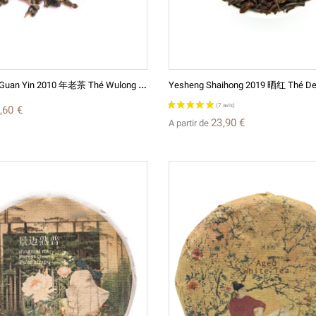
L
Aocha Tie Guan Yin 2010 年老茶 Thé Wulong De Chine
,60 €
23,90 €
A partir de