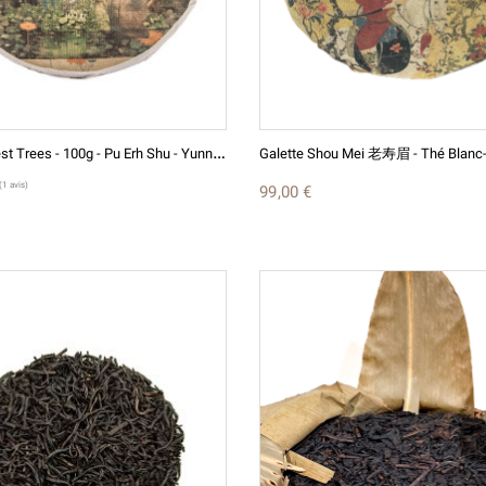
G
Alette Forest Trees - 100g - Pu Erh Shu - Yunnan - Eastern Leaves 2020
99,00 €