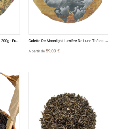
G
Alette Shou Mei 老寿眉 - Thé Blanc- 200g - Fujian - Eastern Leaves 2012
G
Alette De Moonlight Lumière De Lune Théiers Anciens - Grand Cru Thé Blanc De Chine - Eastern Leaves - 2024
(2 avis)
59,00 €
A partir de