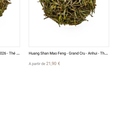
(7 avis)
G
Rand Cru Long Jing Meijiawu, Xihu 2026 - Thé Vert De Chine D'exception
H
Uang Shan Mao Feng - Grand Cru - Anhui - Thé Vert De Chine 2026
21,90 €
A partir de