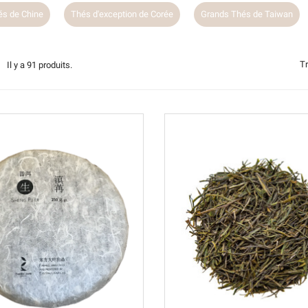
és de Chine
Thés d'exception de Corée
Grands Thés de Taiwan
Tr
Il y a 91 produits.