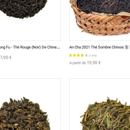
T
An Yang Gong Fu - Thé Rouge (Noir) De Chine - Fujian - 2025
An Cha 2021 Thé Sombre Chinois 安
7,90 €
19,90 €
A partir de