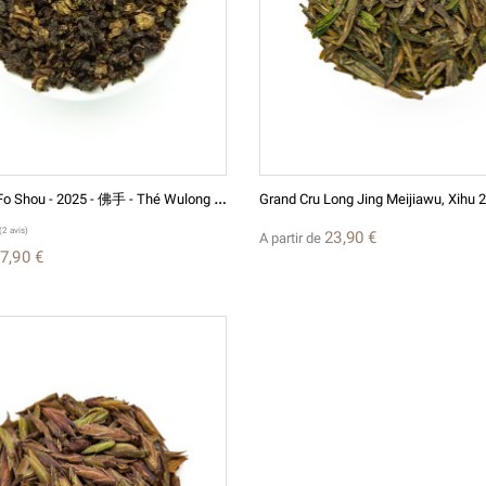
Y
Ong Chun Fo Shou - 2025 - 佛手 - Thé Wulong De Chine
23,90 €
A partir de
7,90 €