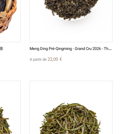
M
Eng Ding Pré-Qingming - Grand Cru 2026 - Thé Vert De Chine
 茶
22,00 €
A partir de