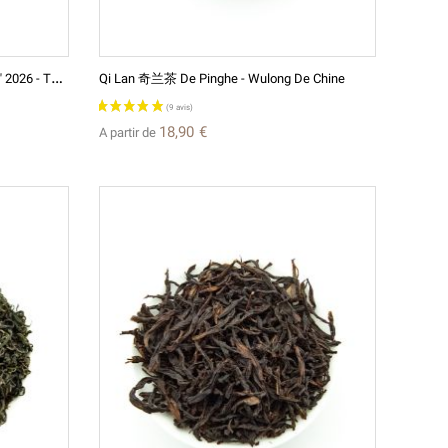
E
Nshi Yulu "Goutte De Rosée D'Enshi" 2026 - Thé Vert D'exception Hubei
Qi Lan 奇兰茶 De Pinghe - Wulong De Chine
18,90 €
A partir de