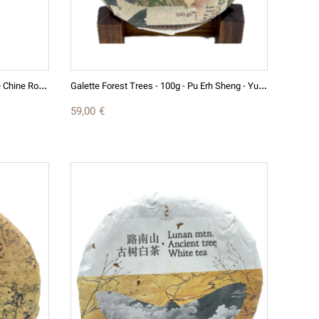
Y
Esheng Shaihong 2019 晒红 Thé De Chine Rouge
G
Alette Forest Trees - 100g - Pu Erh Sheng - Yunnan - Eastern Leaves 2024
59,00 €