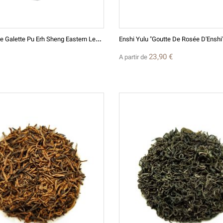
M
Orceaux De Galette Pu Erh Sheng Eastern Leaves 2018
23,90 €
A partir de