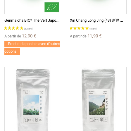
G
Enmaicha BIO* Thé Vert Japonais 玄米茶
X
In Chang Long Jing (43) 新昌龙井 Thé De Chine Vert
12,90 €
11,90 €
A partir de
A partir de
Produit disponible avec d'autres
options