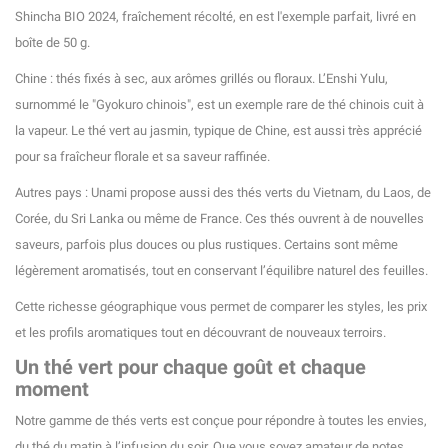
Shincha BIO 2024, fraîchement récolté, en est l'exemple parfait, livré en
boîte de 50 g.
Chine : thés fixés à sec, aux arômes grillés ou floraux. L’Enshi Yulu,
surnommé le "Gyokuro chinois", est un exemple rare de thé chinois cuit à
la vapeur. Le thé vert au jasmin, typique de Chine, est aussi très apprécié
pour sa fraîcheur florale et sa saveur raffinée.
Autres pays : Unami propose aussi des thés verts du Vietnam, du Laos, de
Corée, du Sri Lanka ou même de France. Ces thés ouvrent à de nouvelles
saveurs, parfois plus douces ou plus rustiques. Certains sont même
(1 avis)
légèrement aromatisés, tout en conservant l’équilibre naturel des feuilles.
Cette richesse géographique vous permet de comparer les styles, les prix
et les profils aromatiques tout en découvrant de nouveaux terroirs.
Un thé vert pour chaque goût et chaque
moment
Notre gamme de thés verts est conçue pour répondre à toutes les envies,
du thé du matin à l’infusion du soir. Que vous soyez amateur de notes