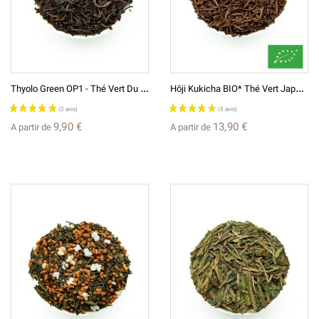
T
Hyolo Green OP1 - Thé Vert Du Malawi
H
Ôji Kukicha BIO* Thé Vert Japonais De Tiges Grillées ほうじ茎茶
9,90 €
13,90 €
A partir de
A partir de
(12 avis)