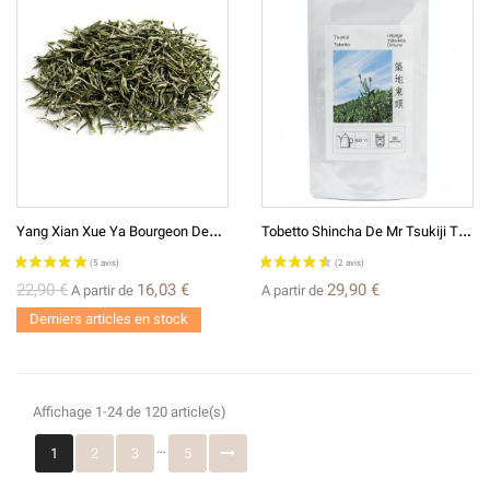
Y
Ang Xian Xue Ya Bourgeon Des Neiges - Thé Vert De Chine
T
Obetto Shincha De Mr Tsukiji Thé Vert Japonais D'exception
22,90 €
16,03 €
29,90 €
A partir de
A partir de
Derniers articles en stock
(2 avis)
Affichage 1-24 de 120 article(s)
…
1
2
3
5