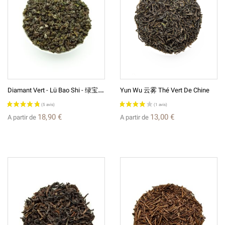
D
Iamant Vert - Lü Bao Shi - 绿宝石 Thé Vert De Chine
Yun Wu 云雾 Thé Vert De Chine
(2 avis)
18,90 €
13,00 €
A partir de
A partir de