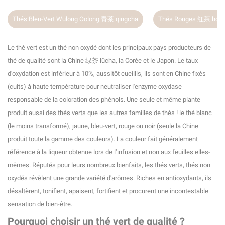
Thés Rouges 红茶 hongcha (les "noirs" Chinois)
Thés Jaunes 黄茶 h
Le thé vert est un thé non oxydé dont les principaux pays producteurs de
thé de qualité sont la Chine 绿茶 lücha, la Corée et le Japon. Le taux
d'oxydation est inférieur à 10%, aussitôt cueillis, ils sont en Chine fixés
(cuits) à haute température pour neutraliser l'enzyme oxydase
responsable de la coloration des phénols. Une seule et même plante
produit aussi des thés verts que les autres familles de thés ! le thé blanc
(le moins transformé), jaune, bleu-vert, rouge ou noir (seule la Chine
produit toute la gamme des couleurs). La couleur fait généralement
référence à la liqueur obtenue lors de l’infusion et non aux feuilles elles-
mêmes. Réputés pour leurs nombreux bienfaits, les thés verts, thés non
oxydés révèlent une grande variété d'arômes. Riches en antioxydants, ils
désaltèrent, tonifient, apaisent, fortifient et procurent une incontestable
sensation de bien-être.
Pourquoi choisir un thé vert de qualité ?