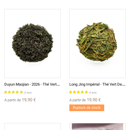
D
Uyun Maojian - 2026 - Thé Vert Primeur De Chine
L
Ong Jing Impérial - Thé Vert De Chine 2026
19,90 €
19,90 €
A partir de
A partir de
Rupture de stock