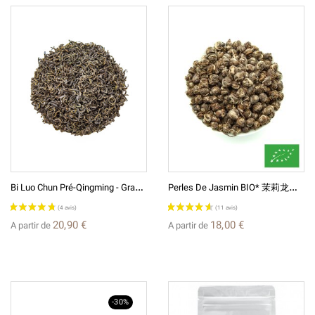
(12 avis)
B
I Luo Chun Pré-Qingming - Grand Cru 2026 - Thé Vert De Chine
P
Erles De Jasmin BIO* 茉莉龙珠 Thé Vert De Chine Au Jasmin
20,90 €
18,00 €
A partir de
A partir de
-30%