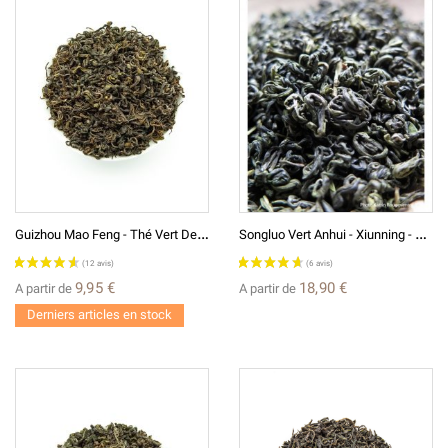
G
Uizhou Mao Feng - Thé Vert De Chine
S
Ongluo Vert Anhui - Xiunning - Thé Vert De Chine
9,95 €
18,90 €
A partir de
A partir de
Derniers articles en stock