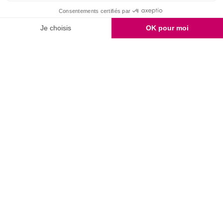
9.7
/10
2159 avis
Unami
Commander
UNAMI Maison de
Livraison
Thé
Mentions légales
Ateliers Unami
Conditions de
Contactez-nous
vente
Nos boutiques
Paiement sécurisé
Marchand approuvé par la Société des Avis Garantis,
cliquez ici pour
vérifier
.