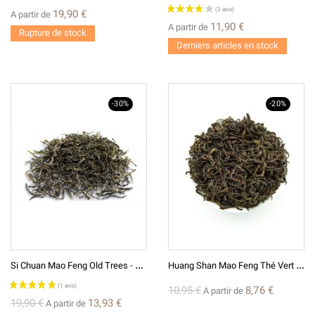
19,90 €
A partir de
11,90 €
A partir de
Rupture de stock
Derniers articles en stock
-30%
-20%
(2 avis)
S
I Chuan Mao Feng Old Trees - Thé Vert De Chine
H
Uang Shan Mao Feng Thé Vert De Chine 2022
10,95 €
8,76 €
A partir de
19,90 €
13,93 €
A partir de