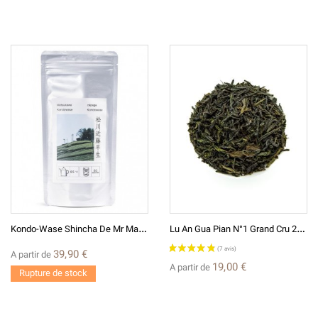
K
Ondo-Wase Shincha De Mr Matsukawa Thé Vert Japonais 煎茶蒼風 新茶こしゅんつきじ
L
U An Gua Pian N°1 Grand Cru 2026 - Thé Vert De Chine D'exception 六安瓜片
39,90 €
A partir de
19,00 €
A partir de
Rupture de stock