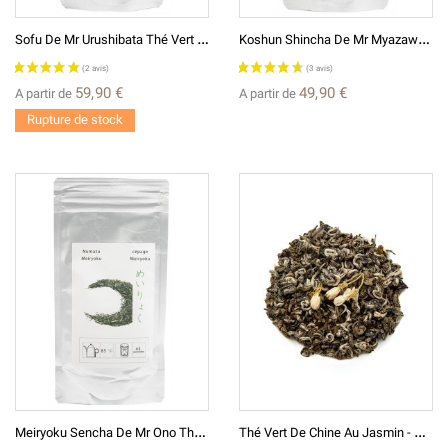
S
Ofu De Mr Urushibata Thé Vert Japonais D'exception 煎茶蒼風
K
Oshun Shincha De Mr Myazawa Thé Vert Japonais
59,90 €
49,90 €
A partir de
A partir de
Rupture de stock
(5 avis)
M
Eiryoku Sencha De Mr Ono Thé Vert Japonais
T
Hé Vert De Chine Au Jasmin - Bourgeons Des Neiges (flocons) Xueya Piaoxue - 2025