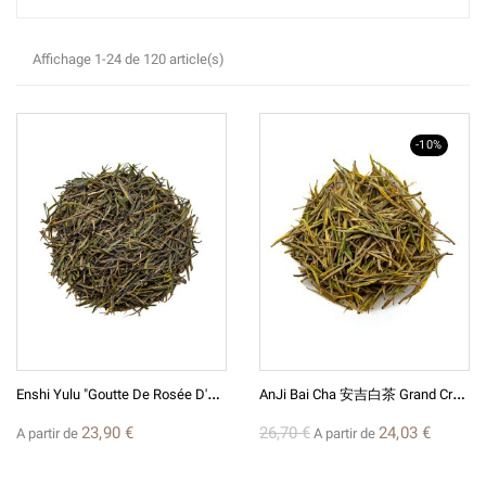
Affichage 1-24 de 120 article(s)
-10%
E
Nshi Yulu "Goutte De Rosée D'Enshi" 2026 - Thé Vert D'exception Hubei
A
NJi Bai Cha 安吉白茶 Grand Cru 2025 -Thé Vert De Chine D'exception
23,90 €
26,70 €
24,03 €
A partir de
A partir de